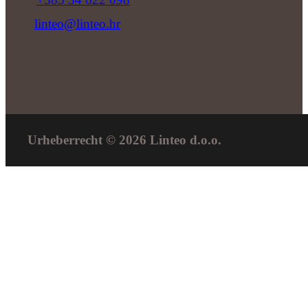
linteo@linteo.hr
Urheberrecht © 2026 Linteo d.o.o.