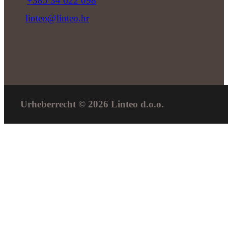
+385 34 622 098
linteo@linteo.hr
Urheberrecht © 2026 Linteo d.o.o.