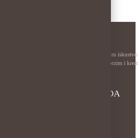
Mi smo tim profesionalaca s dugogodišnjim iskustvom,
komunikacijom, vrhunskim dizajnom te brzim i kreativ
KATEGORIJE PROIZVODA
Hoodice i veste
Polo majice
T-shirt majice
Vanjske torbe i ruksaci