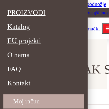
Preskoči na glavni sadržaj
Preskoči na podnožje
PROIZVODI
+385 34 622 098
linteo@linte
Katalog
EU projekti
O nama
PP NW RUKSAK 
FAQ
Kontakt
Moj račun