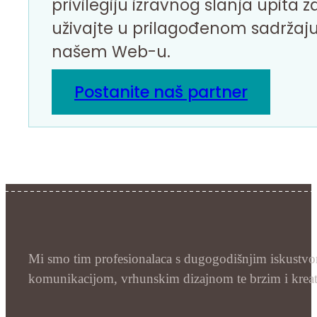
privilegiju izravnog slanja upita z
uživajte u prilagođenom sadržaju
našem Web-u.
Postanite naš partner
Mi smo tim profesionalaca s dugogodišnjim iskustvom,
komunikacijom, vrhunskim dizajnom te brzim i kreativ