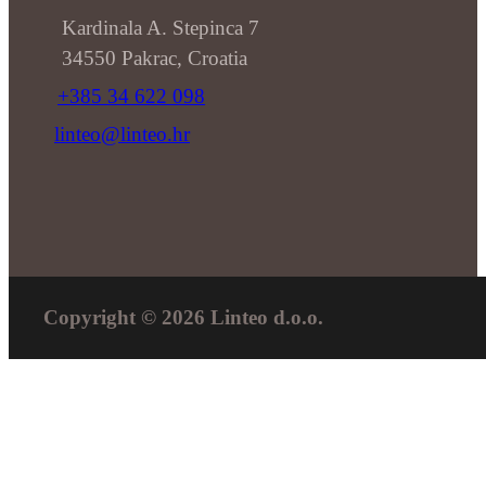
Kardinala A. Stepinca 7
34550 Pakrac, Croatia
+385 34 622 098
linteo@linteo.hr
Copyright © 2026 Linteo d.o.o.