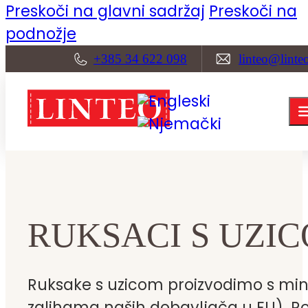
Preskoči na glavni sadržaj
Preskoči na
podnožje
+385 34 622 098
linteo@linte
RUKSACI S UZI
Ruksake s uzicom proizvodimo s mi
zalihama naših dobavljača u EU). Rok